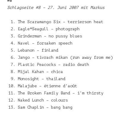
#8
Schlagseite #8 – 27. Juni 2007 mit Markus
The Scaramango Six – terrierson heat
Eagle*Seagull – photograph
Grinderman – no pussy blues
Navel – forsaken speech
Lebanon – finland
Jango – tivrach mikan (run away from me)
Plastic Peacocks – radio death
Mijal Kahan – chica
Monosight – thailand
Malajube – étienne d’août
The Broken Family Band – i’m thirsty
Naked Lunch – colours
Sam Chaplin – bang bang