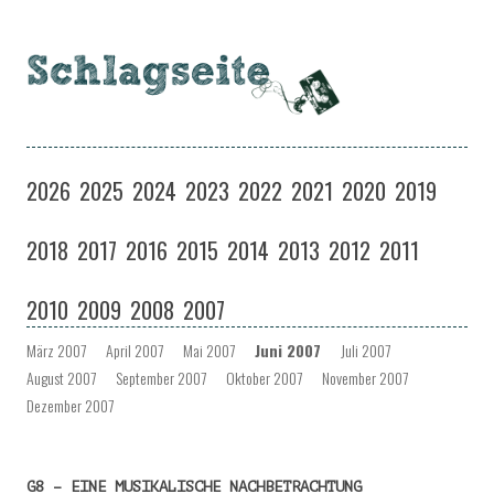
Schlagseite
Eine Musiksendung auf coloradio in Dresden
Zum
Inhalt
2026
2025
2024
2023
2022
2021
2020
2019
springen
2018
2017
2016
2015
2014
2013
2012
2011
2010
2009
2008
2007
März 2007
April 2007
Mai 2007
Juni 2007
Juli 2007
August 2007
September 2007
Oktober 2007
November 2007
Dezember 2007
G8 – EINE MUSIKALISCHE NACHBETRACHTUNG