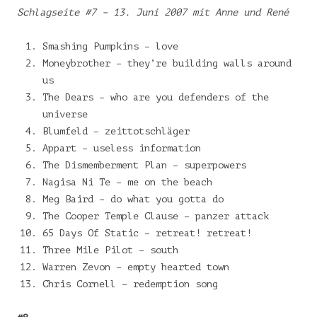
Schlagseite #7 – 13. Juni 2007 mit Anne und René
Smashing Pumpkins – love
Moneybrother – they’re building walls around
us
The Dears – who are you defenders of the
universe
Blumfeld – zeittotschläger
Appart – useless information
The Dismemberment Plan – superpowers
Nagisa Ni Te – me on the beach
Meg Baird – do what you gotta do
The Cooper Temple Clause – panzer attack
65 Days Of Static – retreat! retreat!
Three Mile Pilot – south
Warren Zevon – empty hearted town
Chris Cornell – redemption song