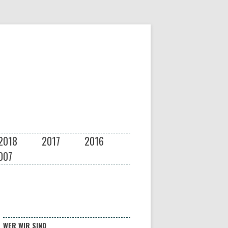
2018
2017
2016
007
WER WIR SIND