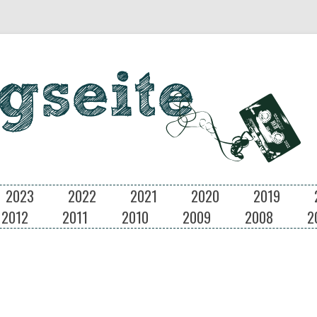
in Dresden
Zum
2023
2022
2021
2020
2019
Inhalt
springen
2012
2011
2010
2009
2008
2