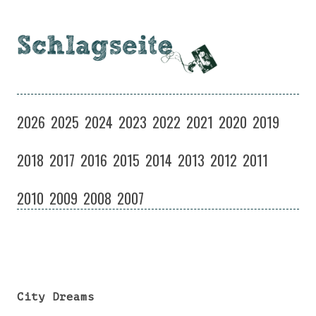
Schlagseite
Eine Musiksendung auf coloradio in Dresden
Zum
Inhalt
2026
2025
2024
2023
2022
2021
2020
2019
springen
2018
2017
2016
2015
2014
2013
2012
2011
2010
2009
2008
2007
City Dreams