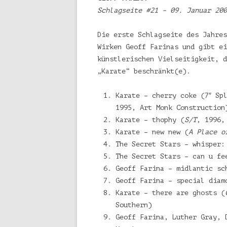
Schlagseite #21 – 09. Januar 200
Die erste Schlagseite des Jahres
Wirken Geoff Farinas und gibt ei
künstlerischen Vielseitigkeit, d
„Karate“ beschränkt(e).
Karate – cherry coke (7″ Sp
1995, Art Monk Construction
Karate – thophy (
S/T
, 1996,
Karate – new new (
A Place o
The Secret Stars – whisper:
The Secret Stars – can u fe
Geoff Farina – midlantic sc
Geoff Farina – special diam
Karate – there are ghosts (
Southern)
Geoff Farina, Luther Gray, 