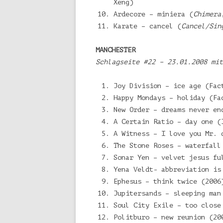
Xeng)
Ardecore – miniera (
Chimera
Karate – cancel (
Cancel/Sin
MANCHESTER
Schlagseite #22 – 23.01.2008 mit
Joy Division – ice age (Fac
Happy Mondays – holiday (Fa
New Order – dreams never en
A Certain Ratio – day one (
A Witness – I love you Mr. 
The Stone Roses – waterfall
Sonar Yen – velvet jesus fu
Yena Veldt- abbreviation is
Ephesus – think twice (2006
Jupitersands – sleeping man
Soul City Exile – too close
Politburo – new reunion (20