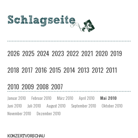
Schlagseite
Eine Musiksendung auf coloradio in Dresden
Zum
Inhalt
2026
2025
2024
2023
2022
2021
2020
2019
springen
2018
2017
2016
2015
2014
2013
2012
2011
2010
2009
2008
2007
Januar 2010
Februar 2010
März 2010
April 2010
Mai 2010
Juni 2010
Juli 2010
August 2010
September 2010
Oktober 2010
November 2010
Dezember 2010
KONZERTVORSCHAU