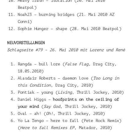
Heavy Trash – isolation (20. Mai 2010
Beatpol)
Noah23 – burning bridges (21. Mai 2010 AZ
Conni)
Sophie Hunger – shape (28. Mai 2010 Beatpol)
NEUVORSTELLUNGEN
Schlagseite #79 – 26. Mai 2010 mit Lorenz und René
Rangda – bull lore (
False Flag
, Drag City,
18.05.2010)
Alasdair Roberts – daemon love (
Too Long in
this Condition
, Drag City, 2010)
Pontiak – young (
Living
, Thrill Jockey, 2010)
Daniel Higgs –
hoofprints on the ceiling of
your mind
(
Say God
, Thrill Jockey, 2010)
Oval – ah! (
Oh!
, Thrill Jockey, 2010)
Yo La Tengo – here to fall (Pete Rock Remix)
(
Here to fall Remixes EP
, Matador, 2010)