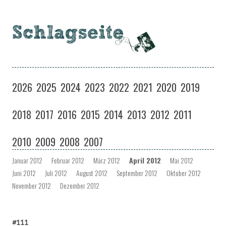
Schlagseite
Eine Musiksendung auf coloradio in Dresden
Zum
Inhalt
2026
2025
2024
2023
2022
2021
2020
2019
springen
2018
2017
2016
2015
2014
2013
2012
2011
2010
2009
2008
2007
Januar 2012
Februar 2012
März 2012
April 2012
Mai 2012
Juni 2012
Juli 2012
August 2012
September 2012
Oktober 2012
November 2012
Dezember 2012
#111