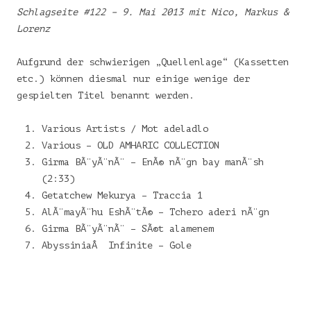
Schlagseite #122 – 9. Mai 2013 mit Nico, Markus &
Lorenz
Aufgrund der schwierigen „Quellenlage“ (Kassetten
etc.) können diesmal nur einige wenige der
gespielten Titel benannt werden.
Various Artists / Mot adeladlo
Various – OLD AMHARIC COLLECTION
Girma BÃ¨yÃ¨nÃ¨ – EnÃ© nÃ¨gn bay manÃ¨sh
(2:33)
Getatchew Mekurya – Traccia 1
AlÃ¨mayÃ¨hu EshÃ¨tÃ© – Tchero aderi nÃ¨gn
Girma BÃ¨yÃ¨nÃ¨ – SÃ©t alamenem
AbyssiniaÂ Infinite – Gole