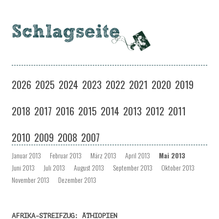
Schlagseite
Eine Musiksendung auf coloradio in Dresden
Zum
Inhalt
2026
2025
2024
2023
2022
2021
2020
2019
springen
2018
2017
2016
2015
2014
2013
2012
2011
2010
2009
2008
2007
Januar 2013
Februar 2013
März 2013
April 2013
Mai 2013
Juni 2013
Juli 2013
August 2013
September 2013
Oktober 2013
November 2013
Dezember 2013
AFRIKA-STREIFZUG: ÄTHIOPIEN