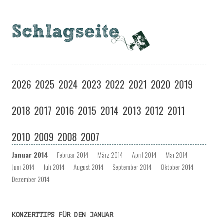
Schlagseite
Eine Musiksendung auf coloradio in Dresden
Zum
Inhalt
2026
2025
2024
2023
2022
2021
2020
2019
springen
2018
2017
2016
2015
2014
2013
2012
2011
2010
2009
2008
2007
Januar 2014
Februar 2014
März 2014
April 2014
Mai 2014
Juni 2014
Juli 2014
August 2014
September 2014
Oktober 2014
Dezember 2014
KONZERTTIPS FÜR DEN JANUAR