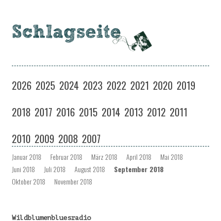
Schlagseite
Eine Musiksendung auf coloradio in Dresden
Zum
Inhalt
2026
2025
2024
2023
2022
2021
2020
2019
springen
2018
2017
2016
2015
2014
2013
2012
2011
2010
2009
2008
2007
Januar 2018
Februar 2018
März 2018
April 2018
Mai 2018
Juni 2018
Juli 2018
August 2018
September 2018
Oktober 2018
November 2018
Wildblumenbluesradio