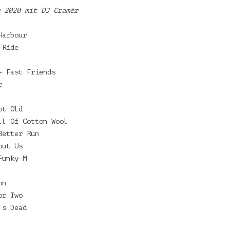
 2020 mit DJ Cramér
Harbour
 Ride
– Fast Friends
r
ot Old
ll Of Cotton Wool
Better Run
out Us
Funky-M
on
or Two
´s Dead