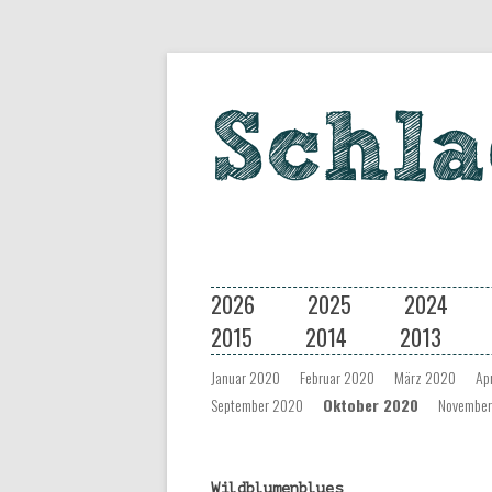
Eine Musiksendung auf coloradio 
Schlagseite
2026
2025
2024
2015
2014
2013
Januar 2020
Februar 2020
März 2020
Ap
September 2020
Oktober 2020
Novembe
Wildblumenblues