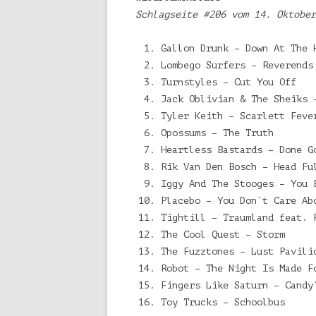
Schlagseite #206 vom 14. Oktober
Gallon Drunk – Down At The 
Lombego Surfers – Reverends
Turnstyles – Cut You Off
Jack Oblivian & The Sheiks 
Tyler Keith – Scarlett Feve
Opossums – The Truth
Heartless Bastards – Done G
Rik Van Den Bosch – Head Fu
Iggy And The Stooges – You 
Placebo – You Don´t Care Ab
Tightill – Traumland feat. 
The Cool Quest – Storm
The Fuzztones – Lust Pavili
Robot – The Night Is Made F
Fingers Like Saturn – Candy
Toy Trucks – Schoolbus