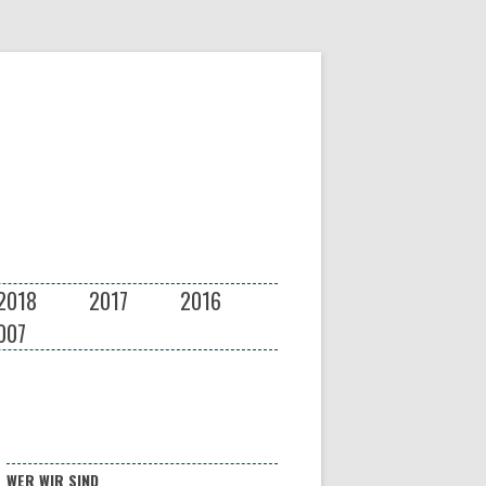
2018
2017
2016
007
WER WIR SIND