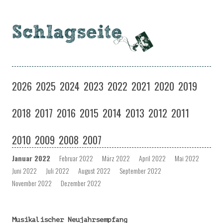
Schlagseite
Eine Musiksendung auf coloradio in Dresden
Zum
Inhalt
2026
2025
2024
2023
2022
2021
2020
2019
springen
2018
2017
2016
2015
2014
2013
2012
2011
2010
2009
2008
2007
Januar 2022
Februar 2022
März 2022
April 2022
Mai 2022
Juni 2022
Juli 2022
August 2022
September 2022
November 2022
Dezember 2022
Musikalischer Neujahrsempfang