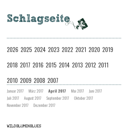
Schlagseite
Eine Musiksendung auf coloradio in Dresden
Zum
Inhalt
2026
2025
2024
2023
2022
2021
2020
2019
springen
2018
2017
2016
2015
2014
2013
2012
2011
2010
2009
2008
2007
Januar 2017
März 2017
April 2017
Mai 2017
Juni 2017
Juli 2017
August 2017
September 2017
Oktober 2017
November 2017
Dezember 2017
WILDBLUMENBLUES