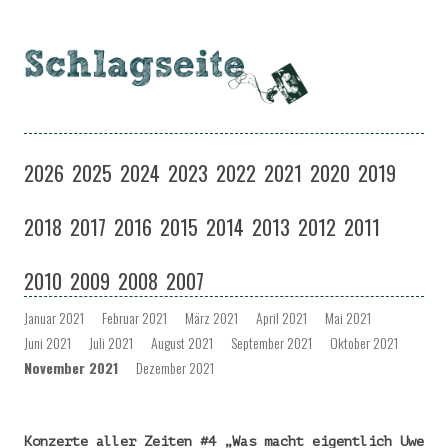
Schlagseite
Eine Musiksendung auf coloradio in Dresden
Zum
Inhalt
2026
2025
2024
2023
2022
2021
2020
2019
springen
2018
2017
2016
2015
2014
2013
2012
2011
2010
2009
2008
2007
Januar 2021
Februar 2021
März 2021
April 2021
Mai 2021
Juni 2021
Juli 2021
August 2021
September 2021
Oktober 2021
November 2021
Dezember 2021
Konzerte aller Zeiten #4 „Was macht eigentlich Uwe