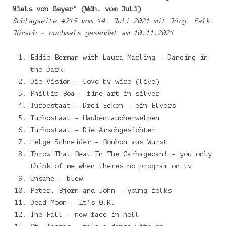
Niels von Geyer“ (Wdh. vom Juli)
Schlagseite #215 vom 14. Juli 2021 mit Jörg, Falk,
Jörsch – nochmals gesendet am 10.11.2021
Eddie Berman with Laura Marling – Dancing in
the Dark
Die Vision – love by wire (live)
Phillip Boa – fine art in silver
Turbostaat – Drei Ecken – ein Elvers
Turbostaat – Haubentaucherwelpen
Turbostaat – Die Arschgesichter
Helge Schneider – Bonbon aus Wurst
Throw That Beat In The Garbagecan! – you only
think of me when theres no program on tv
Unsane – blew
Peter, Bjorn and John – young folks
Dead Moon – It’s O.K.
The Fall – new face in hell