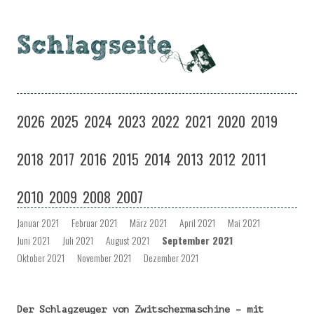
Schlagseite
Eine Musiksendung auf coloradio in Dresden
Zum
Inhalt
2026
2025
2024
2023
2022
2021
2020
2019
springen
2018
2017
2016
2015
2014
2013
2012
2011
2010
2009
2008
2007
Januar 2021
Februar 2021
März 2021
April 2021
Mai 2021
Juni 2021
Juli 2021
August 2021
September 2021
Oktober 2021
November 2021
Dezember 2021
Der Schlagzeuger von Zwitschermaschine – mit