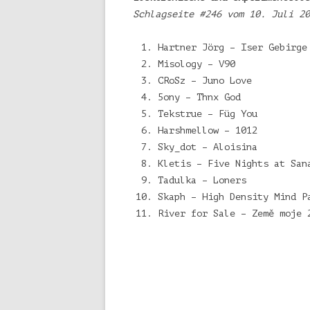
Schlagseite #246 vom 10. Juli 20
Hartner Jörg – Iser Gebirge
Misology – V90
CRoSz – Juno Love
5ony – Thnx God
Tekstrue – Füg You
Harshmellow – 1012
Sky_dot – Aloisina
Kletis – Five Nights at San
Tadulka – Loners
Skaph – High Density Mind P
River for Sale – Země moje 