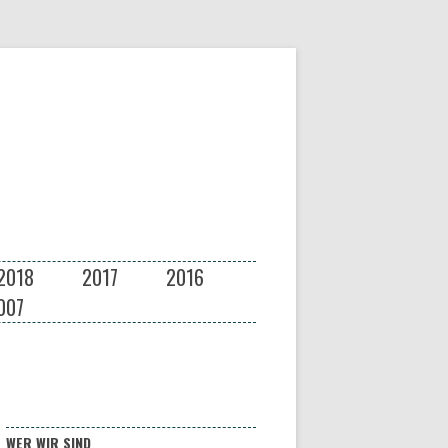
2018
2017
2016
007
WER WIR SIND