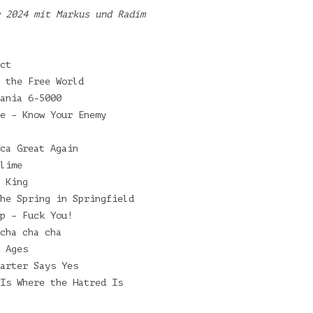
 2024 mit Markus und Radim
ct
 the Free World
ania 6-5000
e – Know Your Enemy
ca Great Again
lime
 King
he Spring in Springfield
p – Fuck You!
cha cha cha
 Ages
arter Says Yes
Is Where the Hatred Is