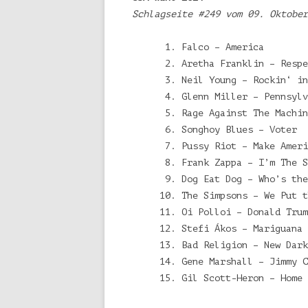
Schlagseite #249 vom 09. Oktober
Falco – America
Aretha Franklin – Respe
Neil Young – Rockin‘ in
Glenn Miller – Pennsylv
Rage Against The Machin
Songhoy Blues – Voter
Pussy Riot – Make Ameri
Frank Zappa – I’m The S
Dog Eat Dog – Who’s the
The Simpsons – We Put t
Oi Polloi – Donald Trum
Stefi Ákos – Mariguana 
Bad Religion – New Dark
Gene Marshall – Jimmy C
Gil Scott-Heron – Home 