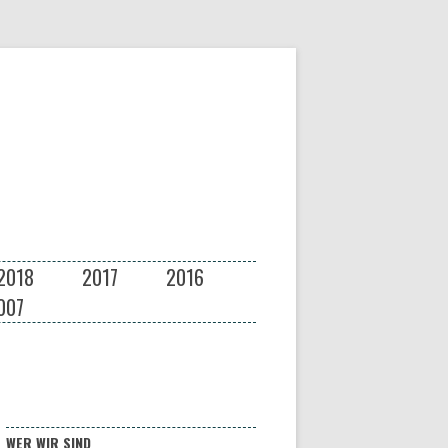
2018
2017
2016
007
WER WIR SIND