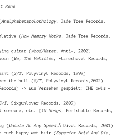
t René
(
Analphabetapolothology
, Jade Tree Records,
ulative (
How Memory Works
, Jade Tree Records,
ying guitar (
Wood/Water
, Anti-, 2002)
born (
We, The Vehicle
s, Flameshovel Records,
eant (
S/T
, Polyvinyl Records, 1999)
nco the bull (
S/T
, Polyvinyl Records,2002)
Records) -> aus Versehen gespielt: THE owls –
S/T
, Sixgunlover Records, 2003)
d someone, etc. (
10 Songs
, Perishable Records,
og (
Unsafe At Any Speed
,Â Divot Records, 2001)
o much happy wet hair (
Superior Mold And Die
,