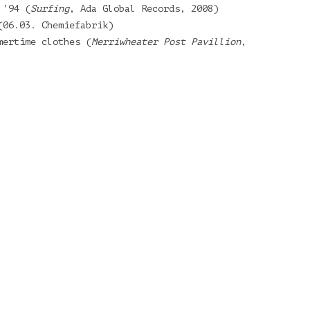
 ’94 (
Surfing
, Ada Global Records, 2008)
(06.03. Chemiefabrik)
mertime clothes (
Merriwheater Post Pavillion
,