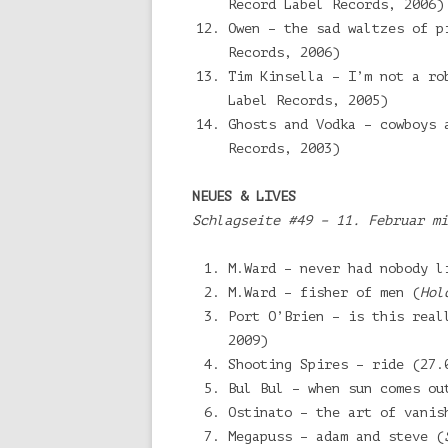
Record Label Records, 2006)
Owen – the sad waltzes of p
Records, 2006)
Tim Kinsella – I’m not a ro
Label Records, 2005)
Ghosts and Vodka – cowboys 
Records, 2003)
NEUES & LIVES
Schlagseite #49 – 11. Februar mi
M.Ward – never had nobody l
M.Ward – fisher of men (
Hol
Port O’Brien – is this real
2009)
Shooting Spires – ride (27.
Bul Bul – when sun comes ou
Ostinato – the art of vanis
Megapuss – adam and steve (