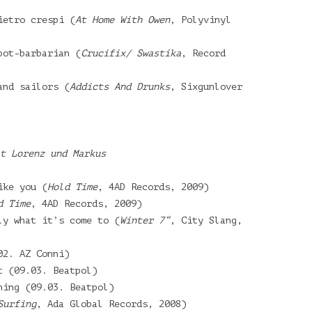
ietro crespi (
At Home With Owen
, Polyvinyl
bot-barbarian (
Crucifix/ Swastika
, Record
and sailors (
Addicts And Drunks
, Sixgunlover
t Lorenz und Markus
ike you (
Hold Time
, 4AD Records, 2009)
d Time
, 4AD Records, 2009)
ly what it’s come to (
Winter 7“
, City Slang,
02. AZ Conni)
t (09.03. Beatpol)
hing (09.03. Beatpol)
Surfing
, Ada Global Records, 2008)