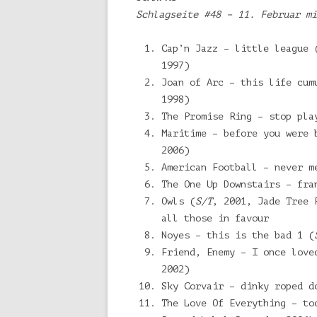
Schlagseite #48 – 11. Februar mi
Cap’n Jazz – little league 
1997)
Joan of Arc – this life cum
1998)
The Promise Ring – stop pla
Maritime – before you were 
2006)
American Football – never m
The One Up Downstairs – fra
Owls (
S/T
, 2001, Jade Tree 
all those in favour
Noyes – this is the bad 1 (
Friend, Enemy – I once love
2002)
Sky Corvair – dinky roped d
The Love Of Everything – to