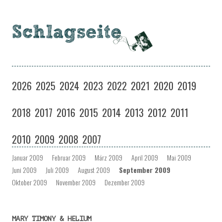
Schlagseite
Eine Musiksendung auf coloradio in Dresden
Zum
Inhalt
2026
2025
2024
2023
2022
2021
2020
2019
springen
2018
2017
2016
2015
2014
2013
2012
2011
2010
2009
2008
2007
Januar 2009
Februar 2009
März 2009
April 2009
Mai 2009
Juni 2009
Juli 2009
August 2009
September 2009
Oktober 2009
November 2009
Dezember 2009
MARY TIMONY & HELIUM