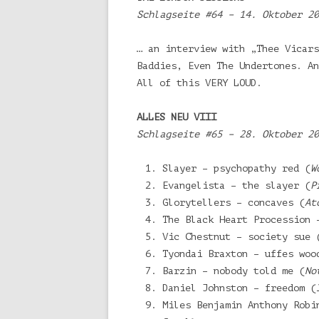
Schlagseite #64 – 14. Oktober 20
… an interview with „Thee Vicars
Baddies, Even The Undertones. An
All of this VERY LOUD.
ALLES NEU VIII
Schlagseite #65 – 28. Oktober 20
Slayer – psychopathy red (
W
Evangelista – the slayer (
P
Glorytellers – concaves (
At
The Black Heart Procession 
Vic Chestnut – society sue 
Tyondai Braxton – uffes woo
Barzin – nobody told me (
No
Daniel Johnston – freedom (
Miles Benjamin Anthony Robi