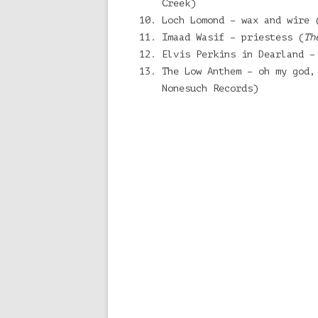
Creek)
Loch Lomond – wax and wire 
Imaad Wasif – priestess (
Th
Elvis Perkins in Dearland –
The Low Anthem – oh my god,
Nonesuch Records)