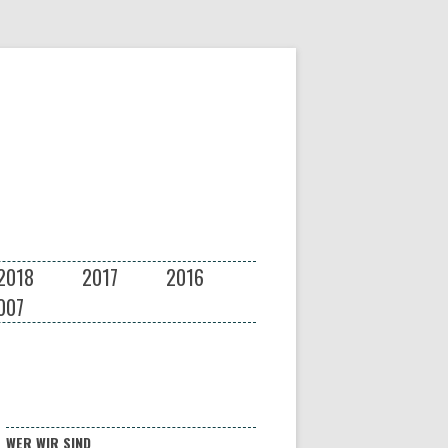
2018
2017
2016
007
WER WIR SIND