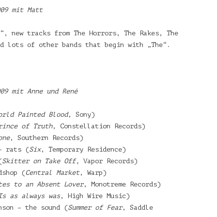
09 mit Matt
“, new tracks from The Horrors, The Rakes, The
d lots of other bands that begin with „The“.
09 mit Anne und René
orld Painted Blood
, Sony)
rince of Truth
, Constellation Records)
one
, Southern Records)
– rats (
Six
, Temporary Residence)
(
Skitter on Take Off,
Vapor Records)
dshop (
Central Market
, Warp)
tes to an Absent Lover
, Monotreme Records)
Is as always was
, High Wire Music)
nson – the sound (
Summer of Fear
, Saddle