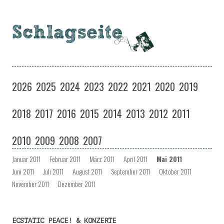
Schlagseite
Eine Musiksendung auf coloradio in Dresden
Zum
Inhalt
2026
2025
2024
2023
2022
2021
2020
2019
springen
2018
2017
2016
2015
2014
2013
2012
2011
2010
2009
2008
2007
Januar 2011
Februar 2011
März 2011
April 2011
Mai 2011
Juni 2011
Juli 2011
August 2011
September 2011
Oktober 2011
November 2011
Dezember 2011
ECSTATIC PEACE! & KONZERTE