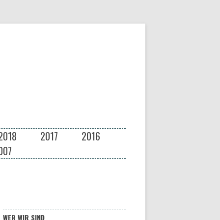
2018
2017
2016
007
WER WIR SIND