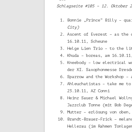
Schlagseite #105 – 12. Oktober 2
Bonnie „Prince“ Billy – qua
City)
Ascent of Everest – as the 
16.10.11, Scheune
Helge Lien Trio – to the li
Khuda – boreas, am 16.10.11
Kneebody – low electrical w
der XI. Saxophonmesse Dresd
Sparrow and the Workshop – 
Ahleuchatistas – take me to
23.10.11, AZ Conni
Heinz Sauer & Michael Wolln
Jazzclub Tonne (mit Bob Deg
Mutter – erlösung von oben,
Brandt-Brauer-Frick – melan
Hellerau (im Rahmen Tonlage