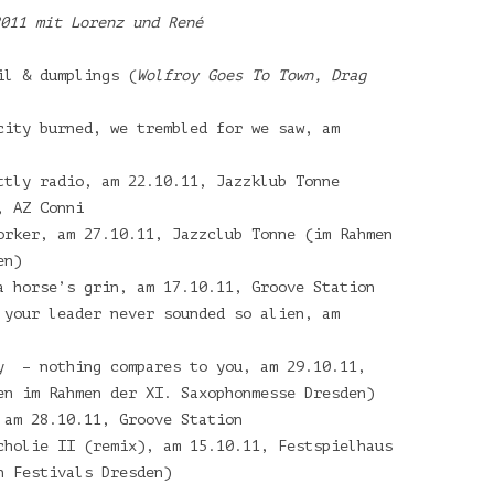
011 mit Lorenz und René
il & dumplings (
Wolfroy Goes To Town, Drag
city burned, we trembled for we saw, am
ttly radio, am 22.10.11, Jazzklub Tonne
, AZ Conni
orker, am 27.10.11, Jazzclub Tonne (im Rahmen
en)
a horse’s grin, am 17.10.11, Groove Station
 your leader never sounded so alien, am
y – nothing compares to you, am 29.10.11,
en im Rahmen der XI. Saxophonmesse Dresden)
 am 28.10.11, Groove Station
cholie II (remix), am 15.10.11, Festspielhaus
n Festivals Dresden)