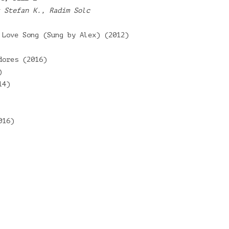
 Stefan K., Radim Solc
 Love Song (Sung by Alex) (2012)
dores (2016)
)
14)
016)