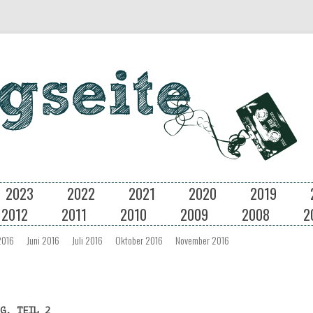
in Dresden
Zum
2023
2022
2021
2020
2019
Inhalt
springen
2012
2011
2010
2009
2008
2
2016
Juni 2016
Juli 2016
Oktober 2016
November 2016
G, TEIL 2