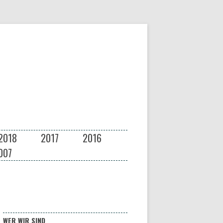
2018
2017
2016
007
WER WIR SIND