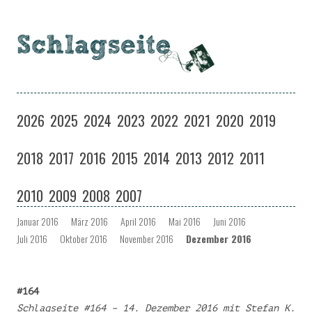
Schlagseite
Eine Musiksendung auf coloradio in Dresden
Zum
Inhalt
2026
2025
2024
2023
2022
2021
2020
2019
springen
2018
2017
2016
2015
2014
2013
2012
2011
2010
2009
2008
2007
Januar 2016
März 2016
April 2016
Mai 2016
Juni 2016
Juli 2016
Oktober 2016
November 2016
Dezember 2016
#164
Schlagseite #164 – 14. Dezember 2016 mit Stefan K.