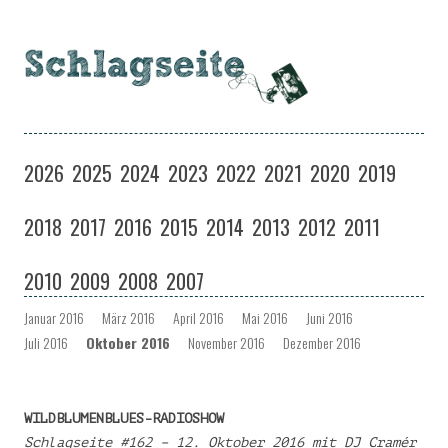
Schlagseite
Eine Musiksendung auf coloradio in Dresden
Zum
Inhalt
2026
2025
2024
2023
2022
2021
2020
2019
springen
2018
2017
2016
2015
2014
2013
2012
2011
2010
2009
2008
2007
Januar 2016
März 2016
April 2016
Mai 2016
Juni 2016
Juli 2016
Oktober 2016
November 2016
Dezember 2016
WILDBLUMENBLUES-RADIOSHOW
Schlagseite #162 – 12. Oktober 2016 mit DJ Cramér