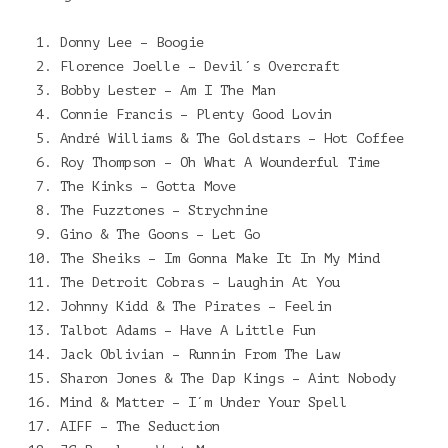
Donny Lee – Boogie
Florence Joelle – Devil´s Overcraft
Bobby Lester – Am I The Man
Connie Francis – Plenty Good Lovin
André Williams & The Goldstars – Hot Coffee
Roy Thompson – Oh What A Wounderful Time
The Kinks – Gotta Move
The Fuzztones – Strychnine
Gino & The Goons – Let Go
The Sheiks – Im Gonna Make It In My Mind
The Detroit Cobras – Laughin At You
Johnny Kidd & The Pirates – Feelin
Talbot Adams – Have A Little Fun
Jack Oblivian – Runnin From The Law
Sharon Jones & The Dap Kings – Aint Nobody
Mind & Matter – I´m Under Your Spell
AIFF – The Seduction