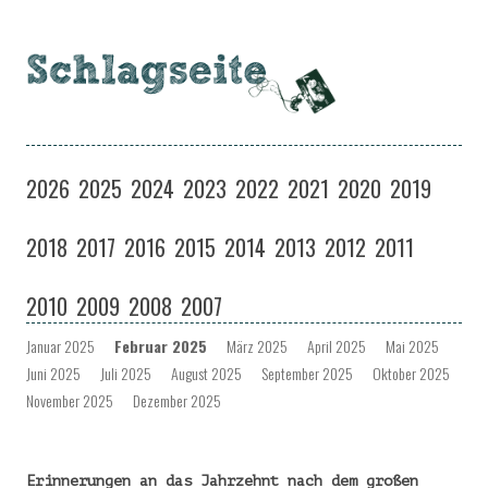
Schlagseite
Eine Musiksendung auf coloradio in Dresden
Zum
Inhalt
2026
2025
2024
2023
2022
2021
2020
2019
springen
2018
2017
2016
2015
2014
2013
2012
2011
2010
2009
2008
2007
Januar 2025
Februar 2025
März 2025
April 2025
Mai 2025
Juni 2025
Juli 2025
August 2025
September 2025
Oktober 2025
November 2025
Dezember 2025
Erinnerungen an das Jahrzehnt nach dem großen