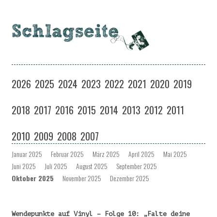
Schlagseite
Eine Musiksendung auf coloradio in Dresden
Zum
Inhalt
2026
2025
2024
2023
2022
2021
2020
2019
springen
2018
2017
2016
2015
2014
2013
2012
2011
2010
2009
2008
2007
Januar 2025
Februar 2025
März 2025
April 2025
Mai 2025
Juni 2025
Juli 2025
August 2025
September 2025
Oktober 2025
November 2025
Dezember 2025
Wendepunkte auf Vinyl – Folge 10: „
Falte deine