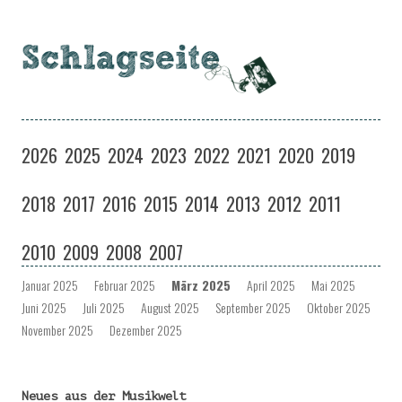
Schlagseite
Eine Musiksendung auf coloradio in Dresden
Zum
Inhalt
2026
2025
2024
2023
2022
2021
2020
2019
springen
2018
2017
2016
2015
2014
2013
2012
2011
2010
2009
2008
2007
Januar 2025
Februar 2025
März 2025
April 2025
Mai 2025
Juni 2025
Juli 2025
August 2025
September 2025
Oktober 2025
November 2025
Dezember 2025
Neues aus der Musikwelt