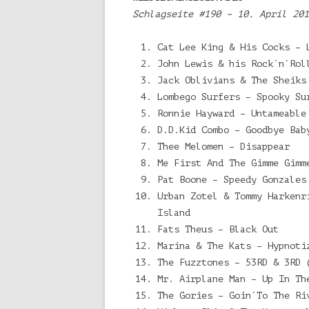
Schlagseite #190 – 10. April 201
Cat Lee King & His Cocks – 
John Lewis & his Rock´n´Rol
Jack Oblivians & The Sheiks
Lombego Surfers – Spooky Su
Ronnie Hayward – Untameable
D.D.Kid Combo – Goodbye Bab
Thee Melomen – Disappear
Me First And The Gimme Gimm
Pat Boone – Speedy Gonzales
Urban Zotel & Tommy Harkenr
Island
Fats Theus – Black Out
Marina & The Kats – Hypnoti
The Fuzztones – 53RD & 3RD 
Mr. Airplane Man – Up In Th
The Gories – Goin´To The Ri