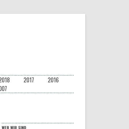
2018
2017
2016
007
WER WIR SIND