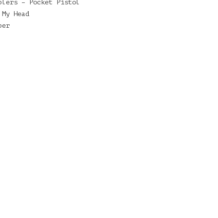
blers – Pocket Pistol
 My Head
per