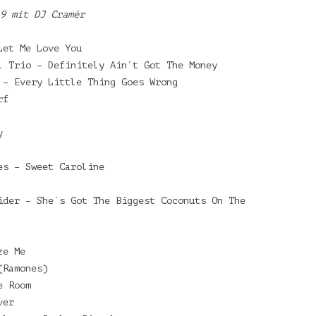
9 mit DJ Cramér
Let Me Love You
l Trio – Definitely Ain´t Got The Money
 – Every Little Thing Goes Wrong
rf
y
es – Sweet Caroline
ider – She´s Got The Biggest Coconuts On The
ze Me
(Ramones)
e Room
ver