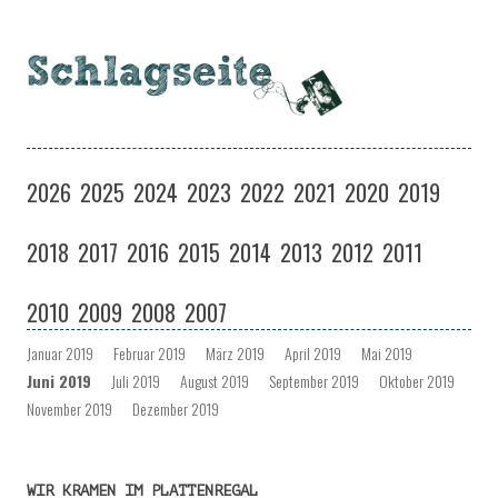
Schlagseite
Eine Musiksendung auf coloradio in Dresden
Zum
Inhalt
2026
2025
2024
2023
2022
2021
2020
2019
springen
2018
2017
2016
2015
2014
2013
2012
2011
2010
2009
2008
2007
Januar 2019
Februar 2019
März 2019
April 2019
Mai 2019
Juni 2019
Juli 2019
August 2019
September 2019
Oktober 2019
November 2019
Dezember 2019
WIR KRAMEN IM PLATTENREGAL