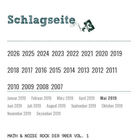
Schlagseite
Eine Musiksendung auf coloradio in Dresden
Zum
Inhalt
2026
2025
2024
2023
2022
2021
2020
2019
springen
2018
2017
2016
2015
2014
2013
2012
2011
2010
2009
2008
2007
Januar 2019
Februar 2019
März 2019
April 2019
Mai 2019
Juni 2019
Juli 2019
August 2019
September 2019
Oktober 2019
November 2019
Dezember 2019
MATH & NOISE ROCK DER 90ER VOL. 1