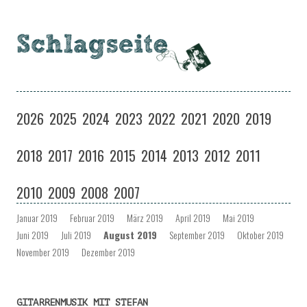
Schlagseite
Eine Musiksendung auf coloradio in Dresden
Zum
Inhalt
2026
2025
2024
2023
2022
2021
2020
2019
springen
2018
2017
2016
2015
2014
2013
2012
2011
2010
2009
2008
2007
Januar 2019
Februar 2019
März 2019
April 2019
Mai 2019
Juni 2019
Juli 2019
August 2019
September 2019
Oktober 2019
November 2019
Dezember 2019
GITARRENMUSIK MIT STEFAN